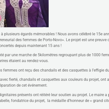
é à plusieurs égards mémorables ! Nous avons célébré le 15e an
eneurial des femmes de Porto-Novo». Le projet est une preuve 
s concertés depuis maintenant 15 ans !
uté par une marche de 5kilomètres regroupant plus de 1000 femme
rires étaient au rendez-vous.
es femmes ont reçu des chandails et des casquettes à l’effigie du
ec fierté, chandails et casquettes aux couleurs du projet, ont a
préparation de cet événement.
nitaires présents ont réitéré leur soutien au projet. Le maire a 
abelle, fondatrice du projet, la médaille d’honneur de « grand cit