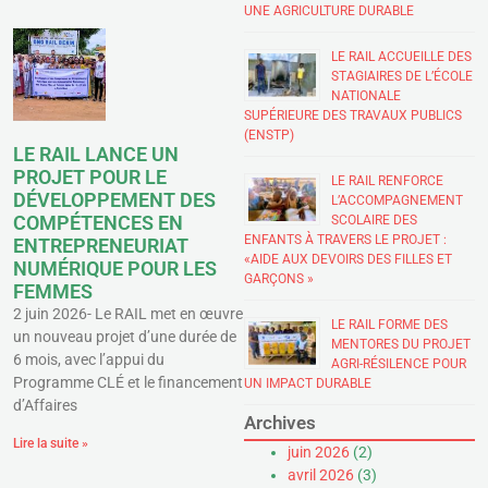
UNE AGRICULTURE DURABLE
LE RAIL ACCUEILLE DES
STAGIAIRES DE L’ÉCOLE
NATIONALE
SUPÉRIEURE DES TRAVAUX PUBLICS
(ENSTP)
LE RAIL LANCE UN
PROJET POUR LE
LE RAIL RENFORCE
DÉVELOPPEMENT DES
L’ACCOMPAGNEMENT
COMPÉTENCES EN
SCOLAIRE DES
ENFANTS À TRAVERS LE PROJET :
ENTREPRENEURIAT
«AIDE AUX DEVOIRS DES FILLES ET
NUMÉRIQUE POUR LES
GARÇONS »
FEMMES
2 juin 2026- Le RAIL met en œuvre
LE RAIL FORME DES
un nouveau projet d’une durée de
MENTORES DU PROJET
6 mois, avec l’appui du
AGRI-RÉSILENCE POUR
Programme CLÉ et le financement
UN IMPACT DURABLE
d’Affaires
Archives
Lire la suite »
juin 2026
(2)
avril 2026
(3)