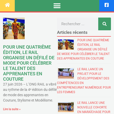
Articles récents
POUR UNE QUATRIÈME
ÉDITION, LE RAIL
POUR UNE QUATRIÈME
ORGANISE UN DÉFILÉ
ÉDITION, LE RAIL
DE MODE POUR CÉLÉBRER LE TALENT
ORGANISE UN DÉFILÉ DE
DES APPRENANTES EN COUTURE
MODE POUR CÉLÉBRER
LE TALENT DES
LE RAIL LANCE UN
APPRENANTES EN
PROJET POUR LE
COUTURE
DÉVELOPPEMENT DES
COMPÉTENCES EN
27 juin 2026 – L’ONG RAIL a vibré
ENTREPRENEURIAT NUMÉRIQUE POUR
au rythme de la 4ᵉ édition du défilé
LES FEMMES
de mode des apprenantes en
Couture, Stylisme et Modélisme.
LE RAIL LANCE UNE
NOUVELLE COHORTE
Lire la suite »
EN MARAÎCHAGE POUR