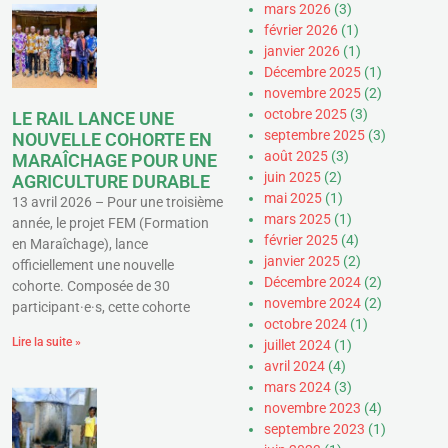
mars 2026
(3)
février 2026
(1)
janvier 2026
(1)
Décembre 2025
(1)
novembre 2025
(2)
octobre 2025
(3)
LE RAIL LANCE UNE
septembre 2025
(3)
NOUVELLE COHORTE EN
août 2025
(3)
MARAÎCHAGE POUR UNE
juin 2025
(2)
AGRICULTURE DURABLE
mai 2025
(1)
13 avril 2026 – Pour une troisième
mars 2025
(1)
année, le projet FEM (Formation
février 2025
(4)
en Maraîchage), lance
janvier 2025
(2)
officiellement une nouvelle
Décembre 2024
(2)
cohorte. Composée de 30
novembre 2024
(2)
participant·e·s, cette cohorte
octobre 2024
(1)
Lire la suite »
juillet 2024
(1)
avril 2024
(4)
mars 2024
(3)
novembre 2023
(4)
septembre 2023
(1)