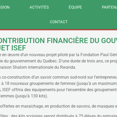
SSION
ACTIVITÉS
ÉQUIPE
PARTEN
CONTACT
CONTRIBUTION FINANCIÈRE DU G
ET ISEF
n œuvre d’un nouveau projet piloté par la Fondation Paul Gérin-
nie du gouvernement du Québec. D’une durée de trois ans, ce pro
a maison Shalom internationale du Rwanda.
 la co-construction d’un savoir commun sud-nord sur l’entreprene
uriat à 18 nouveaux groupements de femmes (jusqu’à un maxim
s, ISEF offrira des équipements pour l’ensemble des groupemen
 femmes (jusqu’à 130 kits).
ffertes en maraichage, en production de savons, de masques et
illes : des kits scolaires seront distribués à 75 élèves du primai