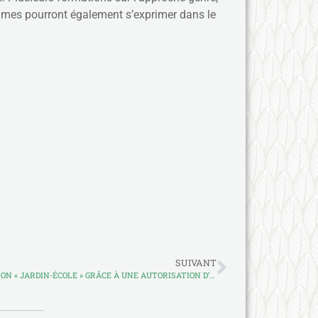
emmes pourront également s’exprimer dans le
SUIVANT
LE RAIL CONSOLIDE LES ACTIVITÉS DE SON « JARDIN-ÉCOLE » GRÂCE À UNE AUTORISATION D’OCCUPATION DE L’ESPACE PUBLIC DE LA MAIRIE DE PORTO-NOVO