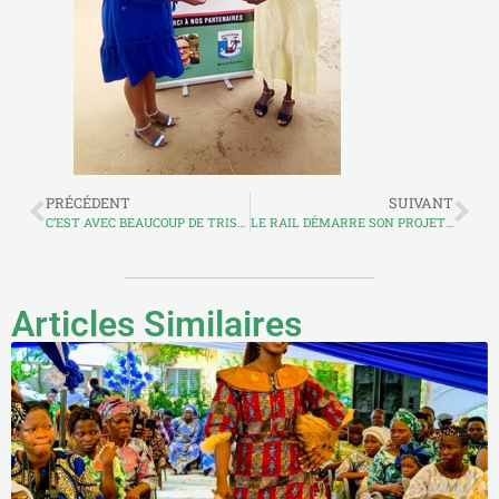
PRÉCÉDENT
SUIVANT
C’EST AVEC BEAUCOUP DE TRISTESSE QUE NOUS VOUS ANNONÇONS LE DÉCÈS DU PRÉSIDENT DU RAIL, M. CAMILLE KPODEKON.
LE RAIL DÉMARRE SON PROJET « RÉSILIENCE ET LEADERSHIP ENTREPRENEURIAL DES JEUNES, DES JEUNES FEMMES DE PORTO NOVO (RELEJ) »
Articles Similaires